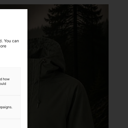
ed. You can
more
and how
ould
mpaigns.