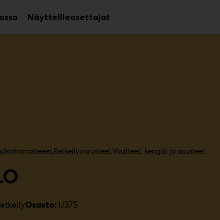
assa
Näytteilleasettajat
Avaa
Avaa
alavalikko
alavalikko
 ulkoharrasteeet
Retkeilyvarusteet
Vaatteet, kengät ja asusteet
LO
etkeily
U375
Osasto: