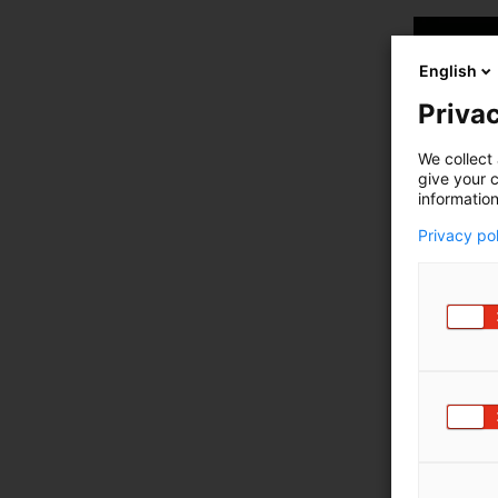
English
Privac
We collect 
give your c
information
Privacy po