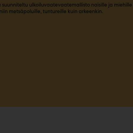
suunniteltu ulkoiluvaatevaatemallisto naisille ja miehille 
iin metsäpoluille, tuntureille kuin arkeenkin.