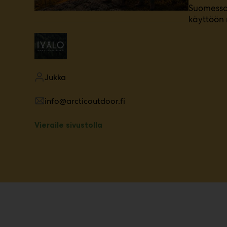
Suomessa 
m
käyttöön n
ä
:
Jukka
info@arcticoutdoor.fi
Vieraile sivustolla