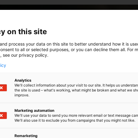
y on this site
and process your data on this site to better understand how it is us
onsent to all or selected purposes, or you can decline them all. For 
, see our privacy policy.
licy
Analytics
We'll collect information about your visit to our site. It helps us underst
the site is used – what's working, what might be broken and what we sh
improve.
Marketing automation
We'll use your data to send you more relevant email or text message ca
We'll also use it to exclude you from campaigns that you might not like.
Remarketing