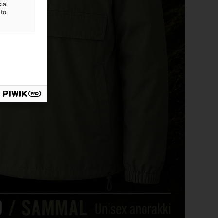
ial
 to