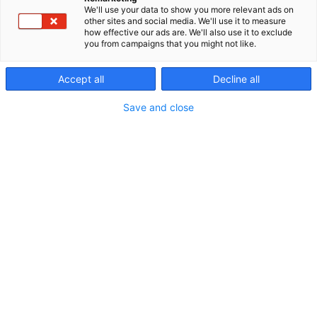
on. Aina.
We'll use your data to show you more relevant ads on
other sites and social media. We'll use it to measure
Ikoninen muotoilumme kumpuaa sukupolvelta
how effective our ads are. We'll also use it to exclude
you from campaigns that you might not like.
toiselle siirtyneestä osaamisesta. Se on syntynyt
hiljalleen, huolella ja kaikessa rauhassa. Siksi meihin
luottavat vesilläliikkujat – ja ovat luottaneet jo
Accept all
Decline all
lähes sadan vuoden ajan.
Save and close
Messuilla esillä myös uutuudet: 10 hv moottorille
sertifioitu Päijän 520LX sekä tuotannosta
valmistuneet, teleskooppiset ja modulaariset
Aerot®-airot.
Ja mihin sitä hyvällä on kiire. Valmiissa maailmassa.
Katso tarjoukset