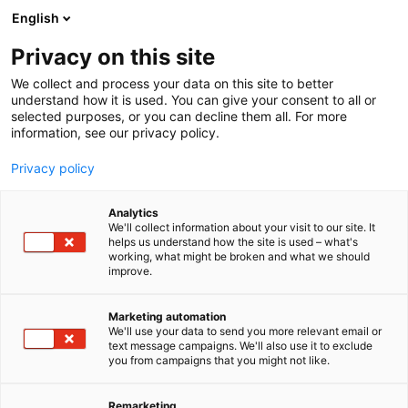
Siirry
English
sisältöön
Privacy on this site
We collect and process your data on this site to better
understand how it is used. You can give your consent to all or
selected purposes, or you can decline them all. For more
information, see our privacy policy.
Privacy policy
Analytics
T
Metsästys
Retkeilyvarusteet
Veneet ja vesillä liikkuminen
We'll collect information about your visit to our site. It
u
helps us understand how the site is used – what's
Päijän Boats Oy
working, what might be broken and what we should
o
improve.
t
e
Kalastus
Metsästys
Retkeily
U306
Teema:
Osasto:
r
Marketing automation
y
We'll use your data to send you more relevant email or
text message campaigns. We'll also use it to exclude
PÄIJÄN. TÄSSÄ ON HYVÄ.
h
you from campaigns that you might not like.
m
ä
Vakaa, turvallinen ja pitkäikäinen. Sellainen Päijän
:
Remarketing