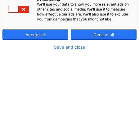
palveluksessanneLamnia tunnetaan erityisesti
We'll use your data to show you more relevant ads on
other sites and social media. We'll use it to measure
Suomen suurimmasta valikoimasta veitsiä ja
how effective our ads are. We'll also use it to exclude
puukkoja. Perinteiset käyttöpuukot, uniikit
you from campaigns that you might not like.
vitriiniveitset, kääntöveitset ja harvinaisuudet;
edustettuna kaikki eturivin valmistajat ympäri
Accept all
Decline all
maailman. Messukattauksemme esittelee
monipuolisen valikoiman suomalaista
Save and close
käsityöosaamista, sekä runsaasti erilaisia veitsiä ja
muita eränkäyntiin tarkoitettuja työkaluja
Euroopasta mutta myös rapakon takaa. Tule
moikkaamaan ja tsekkaamaan huikeat
messutarjouksemme.