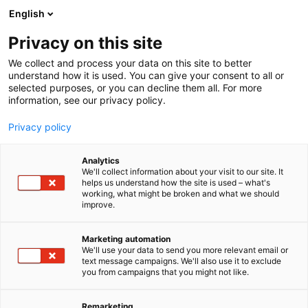
Siirry
English
sisältöön
Privacy on this site
We collect and process your data on this site to better
understand how it is used. You can give your consent to all or
selected purposes, or you can decline them all. For more
information, see our privacy policy.
Privacy policy
Analytics
T
Luonto- ja ulkoharrasteeet
Metsästys
Retkeilyvarusteet
We'll collect information about your visit to our site. It
u
Vaatteet, kengät ja asusteet
helps us understand how the site is used – what's
working, what might be broken and what we should
o
improve.
Peltonen Knives |
t
e
Sissipuukko
r
Marketing automation
y
We'll use your data to send you more relevant email or
text message campaigns. We'll also use it to exclude
h
E920
Osasto:
you from campaigns that you might not like.
m
ä
Lamnia - veitsiasiantuntija
:
Remarketing