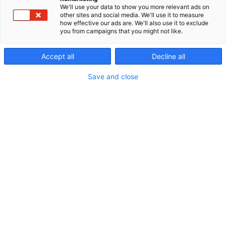
hyvinvointipäiviä sekä myymme huolella valittuja
We'll use your data to show you more relevant ads on
retkeily- ja ulkoilutuotteita verkkokaupassamme.
other sites and social media. We'll use it to measure
Meille tärkeintä on käytännössä toimiva varustus,
how effective our ads are. We'll also use it to exclude
you from campaigns that you might not like.
turvallinen liikkuminen luonnossa ja elämyksellisyys,
joka jää mieleen. Erämessuilla voit tutustua
laadukkaisiin vaatteisiin, varusteisiin ja
Accept all
Decline all
erikoistuotteisiin sekä jutella vaelluksista ja retkistä
Save and close
suoraan kokeneiden oppaiden kanssa.