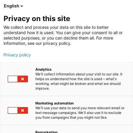
Siirry
English
sisältöön
Privacy on this site
We collect and process your data on this site to better
understand how it is used. You can give your consent to all or
selected purposes, or you can decline them all. For more
information, see our privacy policy.
Privacy policy
Analytics
T
Retkeilyvarusteet
We'll collect information about your visit to our site. It
u
helps us understand how the site is used – what's
Retkielämys Oy
working, what might be broken and what we should
o
improve.
t
e
U463
Osasto:
r
Marketing automation
y
We'll use your data to send you more relevant email or
text message campaigns. We'll also use it to exclude
Retkielämys Oy tarjoaa aitoja elämyksiä ja
h
you from campaigns that you might not like.
m
varusteita suomalaisiin luontoseikkailuihin.
ä
Järjestämme opastettuja vaelluksia ja yritysten
:
Remarketing