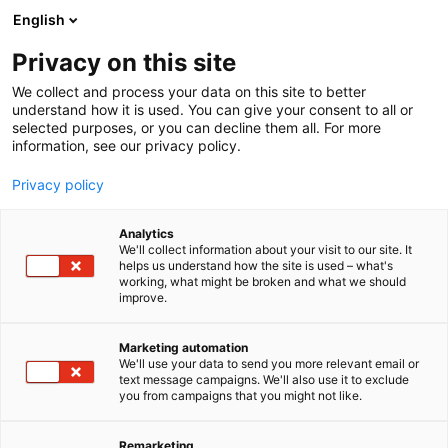
Siirry
English
sisältöön
Privacy on this site
We collect and process your data on this site to better
understand how it is used. You can give your consent to all or
selected purposes, or you can decline them all. For more
information, see our privacy policy.
Privacy policy
Analytics
T
Koirien tarvikkeet
We'll collect information about your visit to our site. It
u
helps us understand how the site is used – what's
Royal Canin Finland Oy
working, what might be broken and what we should
o
improve.
t
e
E341
Osasto:
r
Marketing automation
y
We'll use your data to send you more relevant email or
text message campaigns. We'll also use it to exclude
Royal Canin terveellisen ravitsemuksen edelläkävijä
h
you from campaigns that you might not like.
m
jo vuodesta 1968. Keskitymme tarjoamaan tarkinta
ä
mahdollista ravitsemusta kissoille ja koirille niiden
:
Remarketing