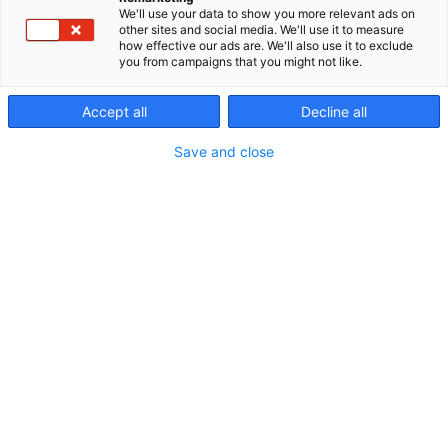
erityitarpeet huomioiden. Teemme yhteistyötä
We'll use your data to show you more relevant ads on
johtavien tieteen, eläinlääketieteen ja
other sites and social media. We'll use it to measure
käyttäytymisen asiantuntijoiden kanssa ja
how effective our ads are. We'll also use it to exclude
you from campaigns that you might not like.
pidämme jatkuvaa yhteyttä kissojen ja koirien
omistajien kanssa ympäri maailman. Royal Canin
on erittäin sitoutunut myös kestävään kehitykseen
Accept all
Decline all
maailmanlaajuisesti.
Save and close
Katso tarjoukset