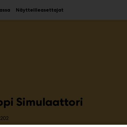
assa
Näytteilleasettajat
Avaa
Avaa
alavalikko
alavalikko
ppi Simulaattori
E202