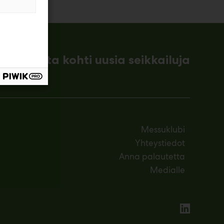
ämessuilta kohti uusia seikkailuja
Messuklubi
Yhteystiedot
Anna palautetta
Medialle