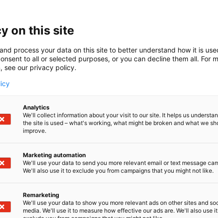
 kalastussimulaattori, jossa voit kokea kalastuksen huum
taikka kahluusaappaita. Tärppi ei ole peli. Se on osallista
y on this site
oilla kalastusvälineillä aidoissa tilanteissa. Jokainen nypp
a koukusta tuntuu vavassa juuri siltä, miltä se tuntuisi jär
and process your data on this site to better understand how it is us
onsent to all or selected purposes, or you can decline them all. For 
, see our privacy policy.
licy
Analytics
We'll collect information about your visit to our site. It helps us underst
the site is used – what's working, what might be broken and what we sh
improve.
Marketing automation
We'll use your data to send you more relevant email or text message ca
We'll also use it to exclude you from campaigns that you might not like.
Remarketing
We'll use your data to show you more relevant ads on other sites and soc
media. We'll use it to measure how effective our ads are. We'll also use it