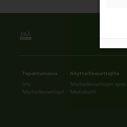
Tapahtumassa
Näytteilleasettajille
Info
Näytteilleasettajan opas
Näytteilleasettajat
Mediakortti