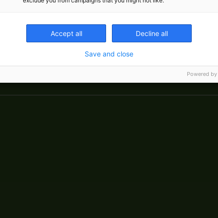
exclude you from campaigns that you might not like.
Accept all
Decline all
Save and close
Er
Powered by