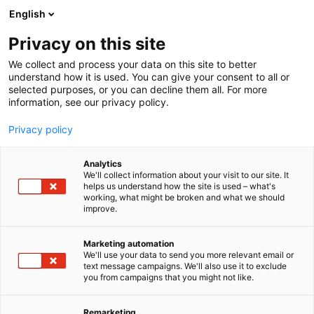
Siirry
English
sisältöön
Privacy on this site
We collect and process your data on this site to better
understand how it is used. You can give your consent to all or
selected purposes, or you can decline them all. For more
information, see our privacy policy.
Privacy policy
Analytics
T
Harrastekirjat, lehdet -ja mediat
We'll collect information about your visit to our site. It
u
helps us understand how the site is used – what's
Viestimedia Oy
working, what might be broken and what we should
o
improve.
t
/Maaseudun Tulevaisuus &
e
r
Marketing automation
Metsänomistajan Aarre
y
We'll use your data to send you more relevant email or
text message campaigns. We'll also use it to exclude
h
you from campaigns that you might not like.
Kalastus
Metsästys
Retkeily
U384
Teema:
Osasto:
m
ä
:
Remarketing