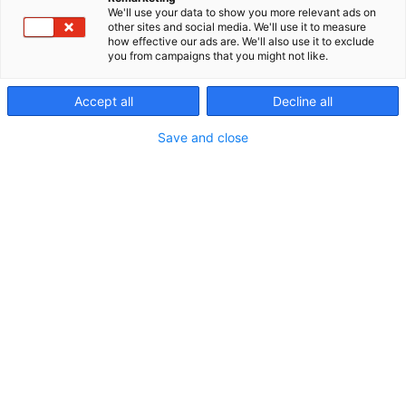
Viestimedia on Suomen johtava maaseutuun,
We'll use your data to show you more relevant ads on
metsään ja hyötykoneisiin liittyvien sisältöjen
other sites and social media. We'll use it to measure
tuottaja.Julkaisemme sanoma- ja aikakauslehtiä
how effective our ads are. We'll also use it to exclude
you from campaigns that you might not like.
Maaseudun Tulevaisuus, Koneviesti ja
Metsänomistajan Aarre. Painettujen sanoma- ja
Accept all
Decline all
aikakauslehtiemme lisäksi tarjoamme
ainutlaatuista sisältöä monipuolisesti myös
Save and close
digitaalisena verkossa.
Viestimedialla työllistämme noin sata viestinnän
ammattilaista, jotka tuottavat suurella sydämellä
monipuolisesti sisältöjä kaikkialta Suomesta.
Maaseutuelinkeinoihin liittyvä ansainta, kestävä
kehitys ja elämäntapa ovat asioita, joista kerromme
luotettavasti ja joita edistämme intohimoisesti
arvojemme mukaisesti.